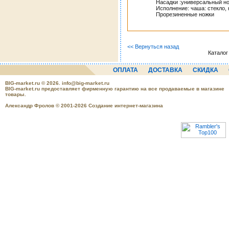
Насадки :универсальный н
Исполнение: чаша: стекло, 
Прорезиненные ножки
<< Вернуться назад
Каталог
ОПЛАТА
ДОСТАВКА
СКИДКА
BIG-market.ru
© 2026.
info@big-market.ru
BIG-market.ru предоставляет фирменную гарантию на все продаваемые в магазине
товары.
Александр Фролов © 2001-2026 Создание интернет-магазина