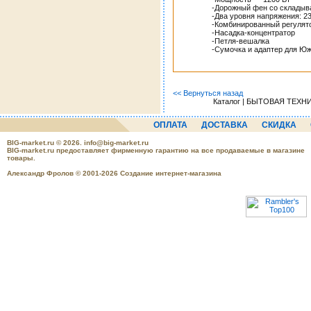
-Дорожный фен со складыв
-Два уровня напряжения: 23
-Комбинированный регулято
-Насадка-концентратор
-Петля-вешалка
-Сумочка и адаптер для Ю
<< Вернуться назад
Каталог | БЫТОВАЯ ТЕХНИК
ОПЛАТА
ДОСТАВКА
СКИДКА
BIG-market.ru
© 2026.
info@big-market.ru
BIG-market.ru предоставляет фирменную гарантию на все продаваемые в магазине
товары.
Александр Фролов © 2001-2026 Создание интернет-магазина